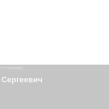
татус
«трастовый»
 Сергеевич