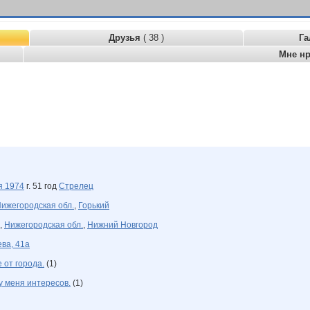
Друзья
( 38 )
Га
Мне н
ря
1974
г. 51 год
Стрелец
ижегородская обл.
,
Горький
,
Нижегородская обл.
,
Нижний Новгород
ва, 41а
 от города.
(1)
у меня интересов.
(1)