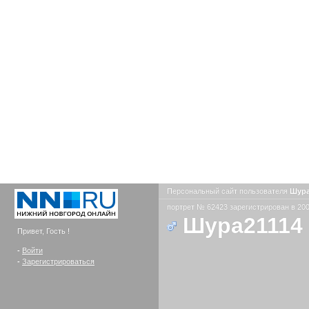
Персональный сайт пользователя
Шура
портрет № 62423 зарегистрирован в 200
Шура21114
Привет, Гость !
-
Войти
-
Зарегистрироваться