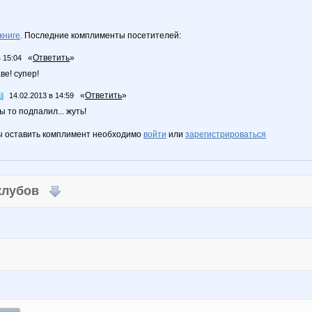
книге
. Последние комплименты посетителей:
«
Ответить
»
 15:04
ве! супер!
«
Ответить
»
14.02.2013 в 14:59
ы то подпалил... жуть!
ы оставить комплимент необходимо
войти
или
зарегистрироваться
 клубов