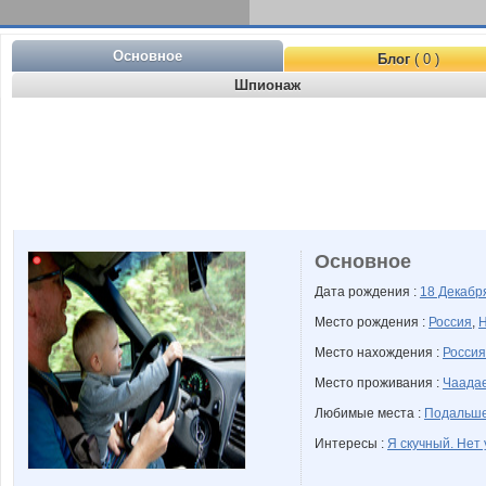
Основное
Блог
( 0 )
Шпионаж
Основное
Дата рождения :
18 Декаб
Место рождения :
Россия
,
Н
Место нахождения :
Россия
Место проживания :
Чаадае
Любимые места :
Подальше
Интересы :
Я скучный. Нет 