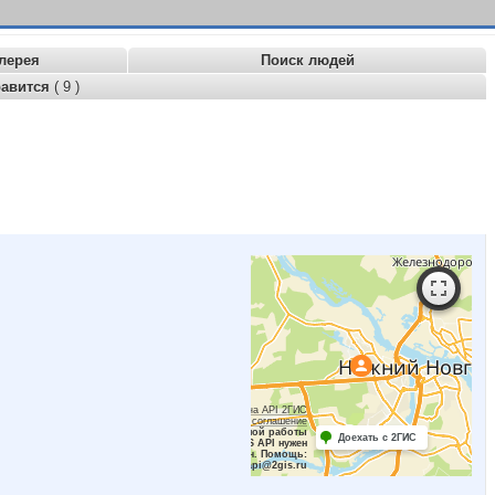
лерея
Поиск людей
равится
( 9 )
Работает на API 2ГИС
Лицензионное соглашение
Для корректной работы
Доехать с 2ГИС
Raster JS API нужен
ключ. Помощь:
api@2gis.ru