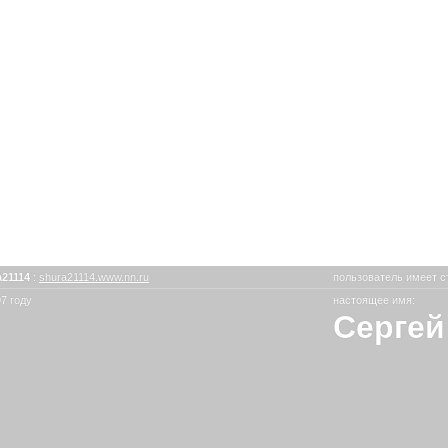
21114
:
shura21114.www.nn.ru
пользователь имеет с
7 году
настоящее имя:
Сергей