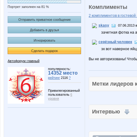
Комплименты
Портрет заполнен на 81 %
2 комплиментов в гостевой 
Отправить приватное сообщение
skasy
07.06.2013 в
Добавить в друзья
зачетная фотка на а
Игнорировать
серёзный человек
эх вот наверное яйц
Сделать подарок
Вы не авторизованы! Чтоб
Автофорум главный
популярность:
14352 место
рейтинг
2116
?
Метки лидеров
Привилегированный
пользователь
6
уровня
Интервью